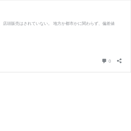
で、店頭販売はされていない。 地方か都市かに関わらず、偏差値
コメント
0