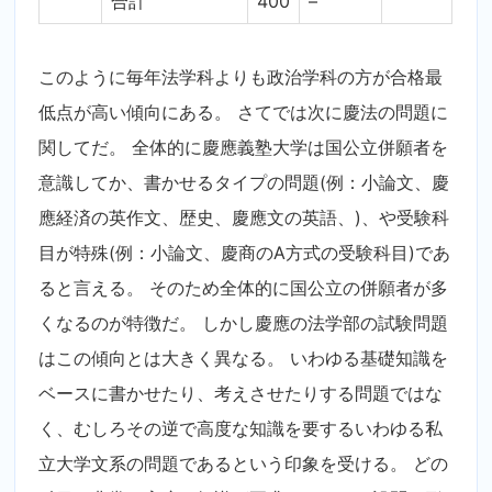
合計
400
–
このように毎年法学科よりも政治学科の方が合格最
低点が高い傾向にある。 さてでは次に慶法の問題に
関してだ。 全体的に慶應義塾大学は国公立併願者を
意識してか、書かせるタイプの問題(例：小論文、慶
應経済の英作文、歴史、慶應文の英語、)、や受験科
目が特殊(例：小論文、慶商のA方式の受験科目)であ
ると言える。 そのため全体的に国公立の併願者が多
くなるのが特徴だ。 しかし慶應の法学部の試験問題
はこの傾向とは大きく異なる。 いわゆる基礎知識を
ベースに書かせたり、考えさせたりする問題ではな
く、むしろその逆で高度な知識を要するいわゆる私
立大学文系の問題であるという印象を受ける。 どの