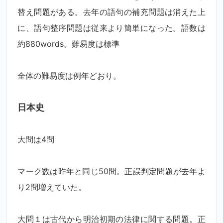
替え問題がある。去年の語句の補充問題は消えた上
に、語句整序問題は従来より簡単になった。語数は
約
880words
。難易度は標準
全体の難易度は例年どおり。
日本史
大問は
4
問
マーク数は昨年と同じ
50
問。正誤判定問題が去年よ
り
2
問増えていた。
大問１は古代から明治初期の法律に関する問題。正