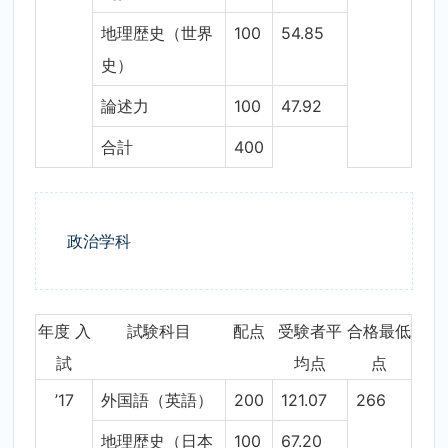
地理歴史（世界
100
54.85
史）
論述力
100
47.92
合計
400
政治学科
年度 入
試験科目
配点
受験者平
合格最低
試
均点
点
’17
外国語（英語）
200
121.07
266
地理歴史（日本
100
67.20