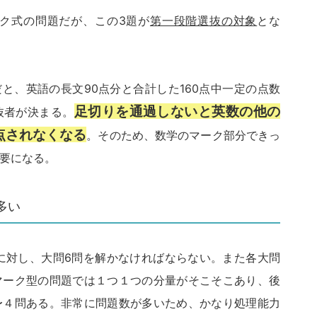
ーク式の問題だが、この3題が
第一段階選抜の対象
とな
だと、英語の長文90点分と合計した160点中一定の点数
足切りを通過しないと英数の他の
抜者が決まる。
点されなくなる
。そのため、数学のマーク部分できっ
要になる。
多い
に対し、大問6問を解かなければならない。また各大問
マーク型の問題では１つ１つの分量がそこそこあり、後
〜４問ある。非常に問題数が多いため、かなり処理能力