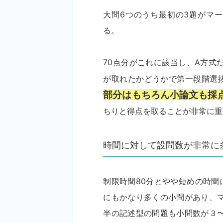
大問6つのうち最初の3題がマ
る。
70点分がこれに該当し、A方式
が取れたかどうかで第一段階選
部分はもちろん小論文も採
ちりと得点を取ることが非常に重
時間に対して設問数が非常に
制限時間80分とやや短めの時間
にもかなり多くの小問があり、
半の記述型の問題も小問数が３