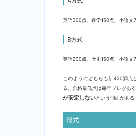
A方式
英語200点、数学150点、小論文
B方式
英語200点、歴史150点、小論文
このようにどちらも計420満点
る。合格最低点は毎年ブレがある
が安定しない
という側面がある
形式