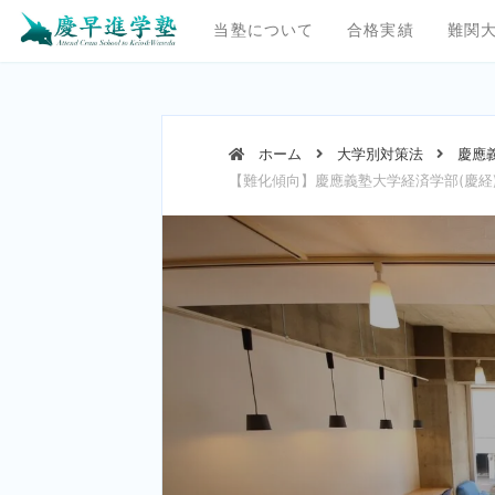
当塾について
合格実績
難関
ホーム
大学別対策法
慶應
【難化傾向】慶應義塾大学経済学部(慶経