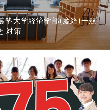
義塾大学経済学部(慶経)一般
と対策