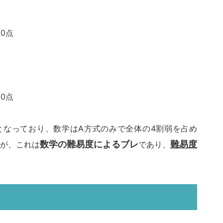
70点
70点
となっており、数学はA方式のみで全体の4割弱を占め
が、これは
数学の難易度によるブレ
であり、
難易度
。