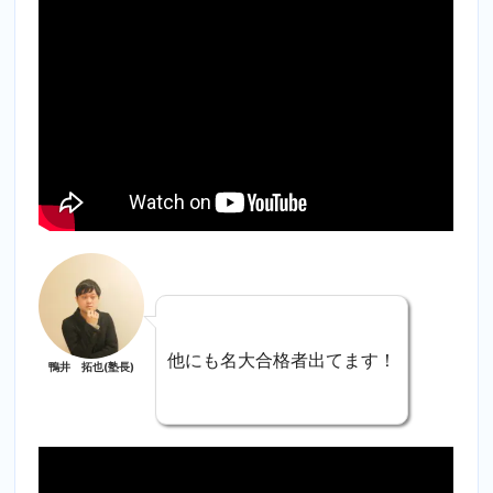
他にも名大合格者出てます！
鴨井 拓也(塾長)