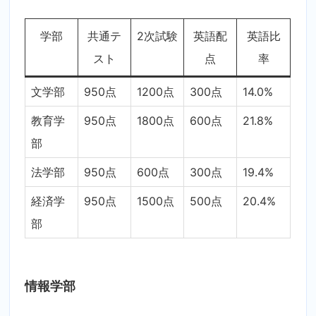
学部
共通テ
2次試験
英語配
英語比
スト
点
率
文学部
950点
1200点
300点
14.0%
教育学
950点
1800点
600点
21.8%
部
法学部
950点
600点
300点
19.4%
経済学
950点
1500点
500点
20.4%
部
情報学部