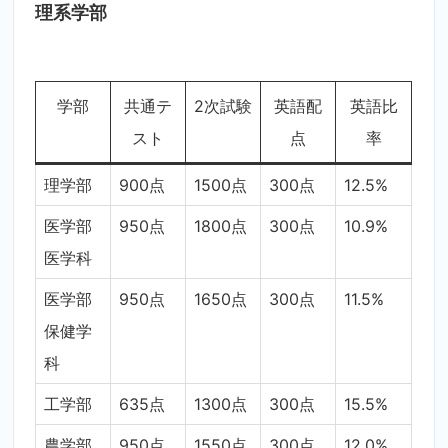
理系学部
学部
共通テ
2次試験
英語配
英語比
スト
点
率
理学部
900点
1500点
300点
12.5%
医学部
950点
1800点
300点
10.9%
医学科
医学部
950点
1650点
300点
11.5%
保健学
科
工学部
635点
1300点
300点
15.5%
農学部
950点
1550点
300点
12.0%