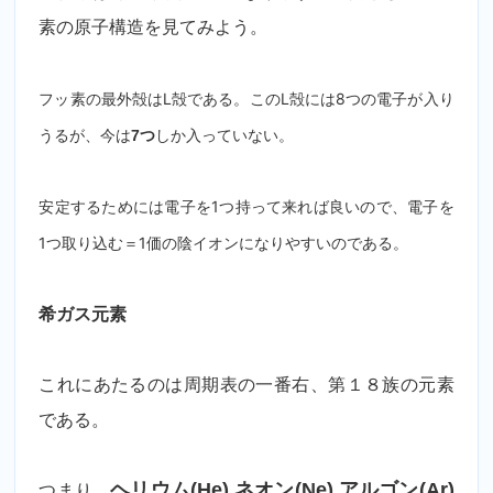
素の原子構造を見てみよう。
フッ素の最外殻はL殻である。このL殻には8つの電子が入り
うるが、今は
しか入っていない。
7つ
安定するためには電子を1つ持って来れば良いので、電子を
1つ取り込む＝1価の陰イオンになりやすいのである。
希ガス元素
これにあたるのは周期表の一番右、第１８族の元素
である。
つまり、
ヘリウム(He) ネオン(Ne) アルゴン(Ar)