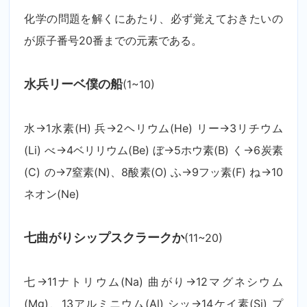
化学の問題を解くにあたり、必ず覚えておきたいの
が原子番号20番までの元素である。
水兵リーベ僕の船
(1~10)
水→1水素(H) 兵→2ヘリウム(He) リー→3リチウム
(Li) べ→4ベリリウム(Be) ぼ→5ホウ素(B) く→6炭素
(C) の→7窒素(N)、8酸素(O) ふ→9フッ素(F) ね→10
ネオン(Ne)
七曲がりシップスクラークか
(11~20)
七→11ナトリウム(Na) 曲がり→12マグネシウム
(Mg)、13アルミニウム(Al) シッ→14ケイ素(Si) プ