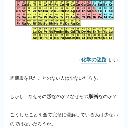
(
化学の迷路
より)
周期表を見たことのない人は少ないだろう。
しかし、なぜその
形
なのか？なぜその
順番
なのか？
こうしたことを全て完璧に理解している人は少ない
のではないだろうか。