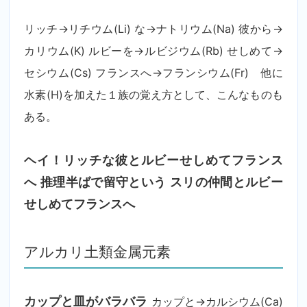
リッチ→リチウム(Li) な→ナトリウム(Na) 彼から→
カリウム(K) ルビーを→ルビジウム(Rb) せしめて→
セシウム(Cs) フランスへ→フランシウム(Fr) 他に
水素(H)を加えた１族の覚え方として、こんなものも
ある。
ヘイ！リッチな彼とルビーせしめてフランス
へ
推理半ばで留守という
スリの仲間とルビー
せしめてフランスへ
アルカリ土類金属元素
カップと皿がバラバラ
カップと→カルシウム(Ca)