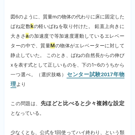
図6のように、質量mの物体の代わりに床に固定した
ばね定数
k
の軽いばねを取り付けた。 鉛直上向きに
大きさ
a
の加速度で等加速度運動しているエレベー
ターの中で、質量
M
の物体がエレベーターに対して
静止していた。 このとき、ばねの自然長からの伸び
xを表す式として正しいものを、下の1~6のうちから
一つ選べ。（選択肢略）
センター試験2017年物
理
より
この問題は、
先ほどと比べると少々複雑な設定
となっている。
少なくとも、公式を1回使ってハイ終わり、という類