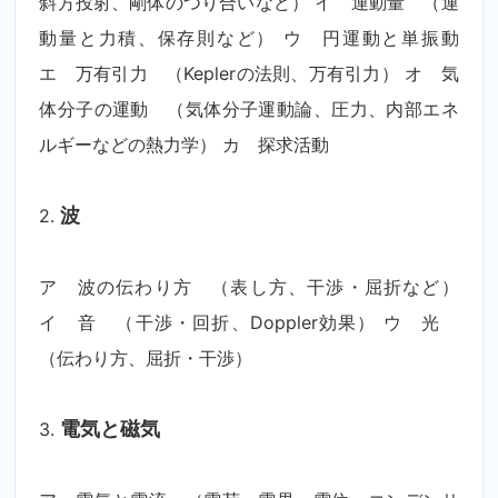
斜方投射、剛体のつり合いなど） イ 運動量 （運
動量と力積、保存則など） ウ 円運動と単振動
エ 万有引力 （Keplerの法則、万有引力） オ 気
体分子の運動 （気体分子運動論、圧力、内部エネ
ルギーなどの熱力学） カ 探求活動
2.
波
ア 波の伝わり方 （表し方、干渉・屈折など）
イ 音 （干渉・回折、Doppler効果） ウ 光
（伝わり方、屈折・干渉）
3.
電気と磁気