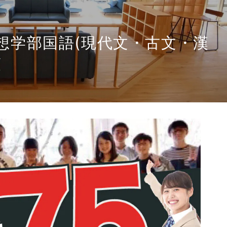
想学部国語(現代文・古文・漢
策