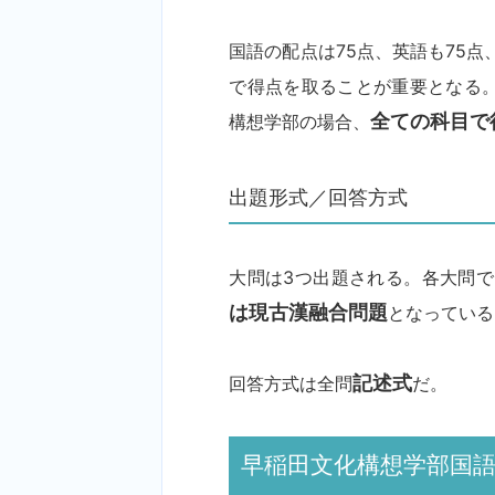
国語の配点は75点、英語も75
で得点を取ることが重要となる
構想学部の場合、
全ての科目で
出題形式／回答方式
大問は3つ出題される。各大問
は現古漢融合問題
となっている
回答方式は全問
記述式
だ。
早稲田文化構想学部国