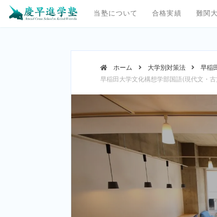
当塾について
合格実績
難関
ホーム
大学別対策法
早稲
早稲田大学文化構想学部国語(現代文・古